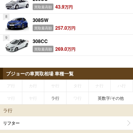
43.9
万円
買取最高額
308SW
257.0
万円
買取最高額
308CC
269.0
万円
買取最高額
プジョーの車買取相場 車種一覧
ア行
カ行
サ行
タ行
ナ行
ハ行
マ行
ヤ行
ラ行
ワ行
英数字/その他
ラ行
リフター