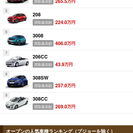
265.5
万円
買取最高額
208
224.0
万円
買取最高額
3008
406.0
万円
買取最高額
206CC
43.9
万円
買取最高額
308SW
257.0
万円
買取最高額
308CC
269.0
万円
買取最高額
オープンの人気車種ランキング（プジョーを除く）