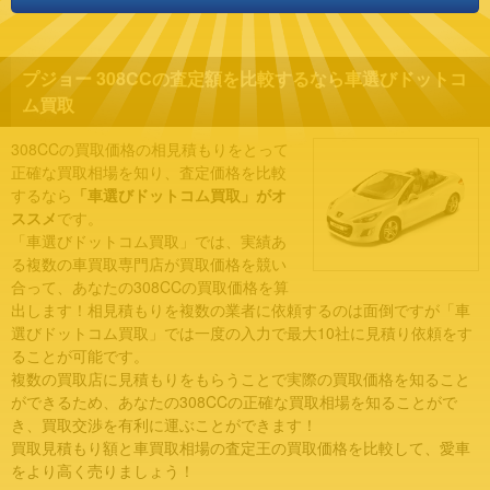
プジョー 308CCの査定額を比較するなら車選びドットコ
ム買取
308CCの買取価格の相見積もりをとって
正確な買取相場を知り、査定価格を比較
するなら
「車選びドットコム買取」がオ
ススメ
です。
「車選びドットコム買取」では、実績あ
る複数の車買取専門店が買取価格を競い
合って、あなたの308CCの買取価格を算
出します！相見積もりを複数の業者に依頼するのは面倒ですが「車
選びドットコム買取」では一度の入力で最大10社に見積り依頼をす
ることが可能です。
複数の買取店に見積もりをもらうことで実際の買取価格を知ること
ができるため、あなたの308CCの正確な買取相場を知ることがで
き、買取交渉を有利に運ぶことができます！
買取見積もり額と車買取相場の査定王の買取価格を比較して、愛車
をより高く売りましょう！