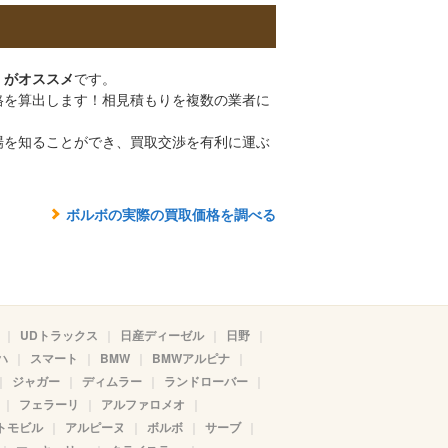
」がオススメ
です。
格を算出します！相見積もりを複数の業者に
。
場を知ることができ、買取交渉を有利に運ぶ
ボルボの実際の買取価格を調べる
UDトラックス
日産ディーゼル
日野
ハ
スマート
BMW
BMWアルピナ
ジャガー
ディムラー
ランドローバー
フェラーリ
アルファロメオ
トモビル
アルピーヌ
ボルボ
サーブ