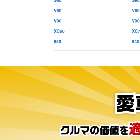
S80
S90
V50
V60
V90
V9
XC60
XC
850
940