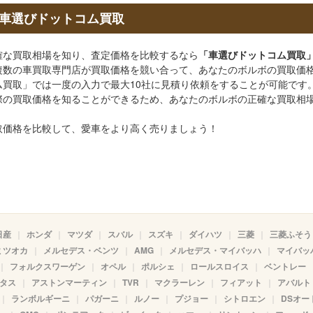
車選びドットコム買取
確な買取相場を知り、査定価格を比較するなら
「車選びドットコム買取
複数の車買取専門店が買取価格を競い合って、あなたのボルボの買取価
買取」では一度の入力で最大10社に見積り依頼をすることが可能です
際の買取価格を知ることができるため、あなたのボルボの正確な買取相
取価格を比較して、愛車をより高く売りましょう！
日産
ホンダ
マツダ
スバル
スズキ
ダイハツ
三菱
三菱ふそう
ミツオカ
メルセデス・ベンツ
AMG
メルセデス・マイバッハ
マイバッ
フォルクスワーゲン
オペル
ポルシェ
ロールスロイス
ベントレー
タス
アストンマーティン
TVR
マクラーレン
フィアット
アバルト
ランボルギーニ
パガーニ
ルノー
プジョー
シトロエン
DSオー