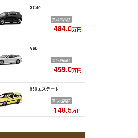
XC40
買取最高額
484.0
万円
V60
買取最高額
459.0
万円
850エステート
買取最高額
148.5
万円