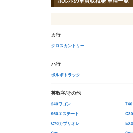
ボルボの車買取相場 車種一覧
カ行
クロスカントリー
ハ行
ボルボトラック
英数字/その他
240ワゴン
74
960エステート
C30
C70カブリオレ
EX3