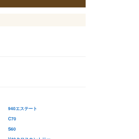
940エステート
C70
S60