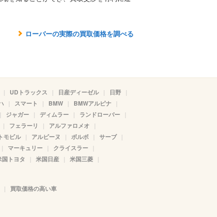
ローバーの実際の買取価格を調べる
UDトラックス
日産ディーゼル
日野
ハ
スマート
BMW
BMWアルピナ
ジャガー
ディムラー
ランドローバー
フェラーリ
アルファロメオ
トモビル
アルピーヌ
ボルボ
サーブ
マーキュリー
クライスラー
米国トヨタ
米国日産
米国三菱
買取価格の高い車