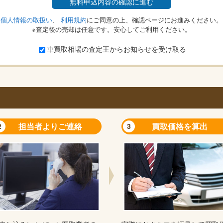
無料
申込内容の確認に進む
個人情報の取扱い
、
利用規約
にご同意の上、確認ページにお進みください。
※査定後の売却は任意です。安心してご利用ください。
車買取相場の査定王からお知らせを受け取る
担当者よりご連絡
買取価格を算出
2
3