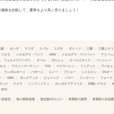
取価格を比較して、愛車をより高く売りましょう！
日産
ホンダ
マツダ
スバル
スズキ
ダイハツ
三菱
三菱ふそう
ミツオカ
メルセデス・ベンツ
AMG
メルセデス・マイバッハ
マイバッ
フォルクスワーゲン
オペル
ポルシェ
ロールスロイス
ベントレー
タス
アストンマーティン
TVR
マクラーレン
フィアット
アバルト
ランボルギーニ
パガーニ
ルノー
プジョー
シトロエン
DSオー
ー
GMC
ポンテアック
ビュイック
ハマー
リンカーン
フォード
ダッジ
テスラ
インフィニティ
ホンダオブアメリカ
米国レクサス
BYD
一括査定
車の買取相場
査定額UPのコツ
車買取の疑問
車買取の豆知識