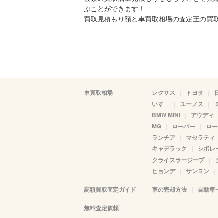
ぶことができます！
買取見積もり額と車買取相場の査定王の買
車買取相場
レクサス
トヨタ
いすゞ
ユーノス
BMW MINI
アウディ
MG
ローバー
ロー
ランチア
マセラティ
キャデラック
シボレ
クライスラージープ
ヒョンデ
サンヨン
高額買取査定ガイド
車の売却方法
自動車
無料査定依頼