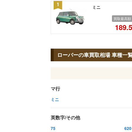
ミニ
買取最高額
189.
ローバーの車買取相場 車種一
マ行
ミニ
英数字/その他
75
620