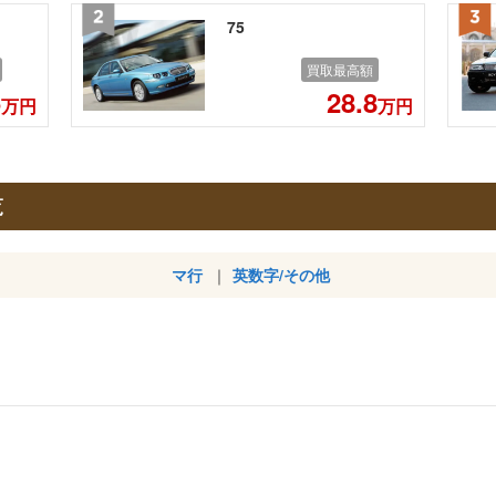
75
買取最高額
5
28.8
万円
万円
覧
マ行
英数字/その他