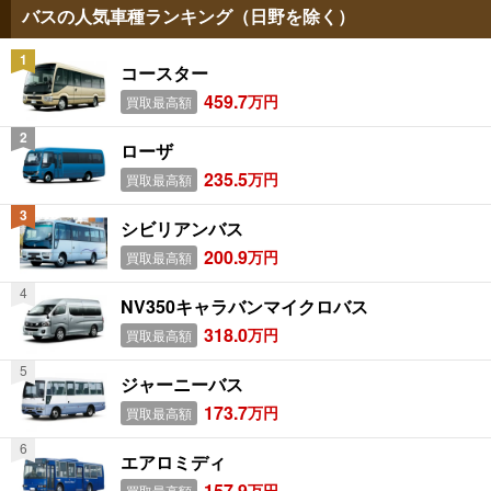
バスの人気車種ランキング（日野を除く）
コースター
459.7
万円
買取最高額
ローザ
235.5
万円
買取最高額
シビリアンバス
200.9
万円
買取最高額
NV350キャラバンマイクロバス
318.0
万円
買取最高額
ジャーニーバス
173.7
万円
買取最高額
エアロミディ
157.9
万円
買取最高額