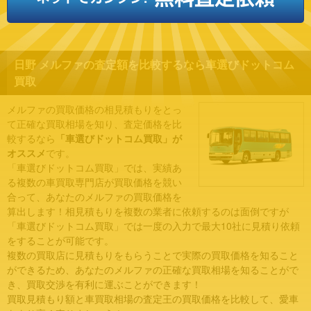
日野 メルファの査定額を比較するなら車選びドットコム
買取
メルファの買取価格の相見積もりをとっ
て正確な買取相場を知り、査定価格を比
較するなら
「車選びドットコム買取」が
オススメ
です。
「車選びドットコム買取」では、実績あ
る複数の車買取専門店が買取価格を競い
合って、あなたのメルファの買取価格を
算出します！相見積もりを複数の業者に依頼するのは面倒ですが
「車選びドットコム買取」では一度の入力で最大10社に見積り依頼
をすることが可能です。
複数の買取店に見積もりをもらうことで実際の買取価格を知ること
ができるため、あなたのメルファの正確な買取相場を知ることがで
き、買取交渉を有利に運ぶことができます！
買取見積もり額と車買取相場の査定王の買取価格を比較して、愛車