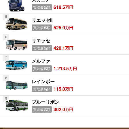
618.5
万円
買取最高額
リエッセII
525.0
万円
買取最高額
リエッセ
420.1
万円
買取最高額
メルファ
1,213.5
万円
買取最高額
レインボー
115.0
万円
買取最高額
ブルーリボン
302.0
万円
買取最高額