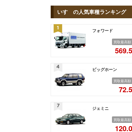
いすゞの人気車種ランキング
フォワード
買取最高額
569.
ビッグホーン
買取最高額
72.
ジェミニ
買取最高額
120.