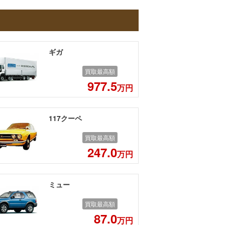
ギガ
買取最高額
977.5
万円
117クーペ
買取最高額
247.0
万円
ミュー
買取最高額
87.0
万円