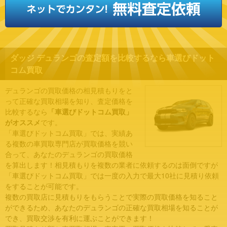
ダッジ デュランゴの査定額を比較するなら車選びドット
コム買取
デュランゴの買取価格の相見積もりをと
って正確な買取相場を知り、査定価格を
比較するなら
「車選びドットコム買取」
がオススメ
です。
「車選びドットコム買取」では、実績あ
る複数の車買取専門店が買取価格を競い
合って、あなたのデュランゴの買取価格
を算出します！相見積もりを複数の業者に依頼するのは面倒ですが
「車選びドットコム買取」では一度の入力で最大10社に見積り依頼
をすることが可能です。
複数の買取店に見積もりをもらうことで実際の買取価格を知ること
ができるため、あなたのデュランゴの正確な買取相場を知ることが
でき、買取交渉を有利に運ぶことができます！