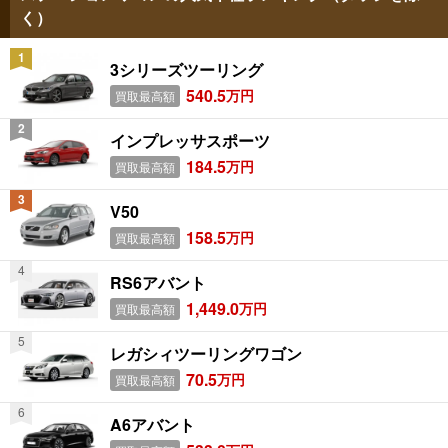
く）
3シリーズツーリング
540.5
万円
買取最高額
インプレッサスポーツ
184.5
万円
買取最高額
V50
158.5
万円
買取最高額
RS6アバント
1,449.0
万円
買取最高額
レガシィツーリングワゴン
70.5
万円
買取最高額
A6アバント