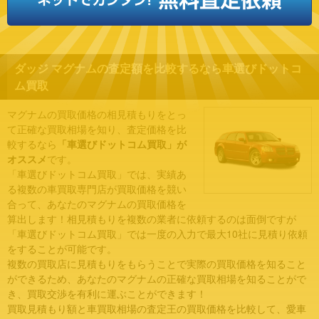
ダッジ マグナムの査定額を比較するなら車選びドットコ
ム買取
マグナムの買取価格の相見積もりをとっ
て正確な買取相場を知り、査定価格を比
較するなら
「車選びドットコム買取」が
オススメ
です。
「車選びドットコム買取」では、実績あ
る複数の車買取専門店が買取価格を競い
合って、あなたのマグナムの買取価格を
算出します！相見積もりを複数の業者に依頼するのは面倒ですが
「車選びドットコム買取」では一度の入力で最大10社に見積り依頼
をすることが可能です。
複数の買取店に見積もりをもらうことで実際の買取価格を知ること
ができるため、あなたのマグナムの正確な買取相場を知ることがで
き、買取交渉を有利に運ぶことができます！
買取見積もり額と車買取相場の査定王の買取価格を比較して、愛車