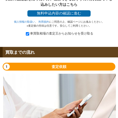
込みしたい方はこちら
無料
申込内容の確認に進む
個人情報の取扱い
、
利用規約
にご同意の上、確認ページにお進みください。
※査定後の売却は任意です。安心してご利用ください。
車買取相場の査定王からお知らせを受け取る
買取までの流れ
1
査定依頼