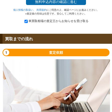
無料
申込内容の確認に進む
個人情報の取扱い
、
利用規約
にご同意の上、確認ページにお進みください。
※査定後の売却は任意です。安心してご利用ください。
車買取相場の査定王からお知らせを受け取る
買取までの流れ
1
査定依頼