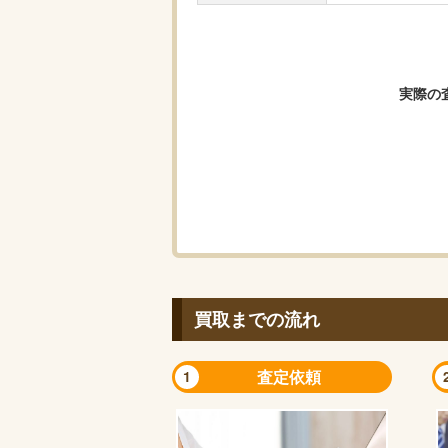
実際の
買取までの流れ
査定依頼
1