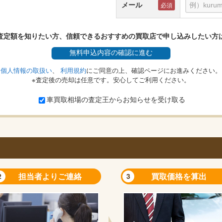
メール
査定額を知りたい方、信頼できるおすすめの買取店で申し込みしたい方
無料
申込内容の確認に進む
個人情報の取扱い
、
利用規約
にご同意の上、確認ページにお進みください。
※査定後の売却は任意です。安心してご利用ください。
車買取相場の査定王からお知らせを受け取る
担当者よりご連絡
買取価格を算出
2
3