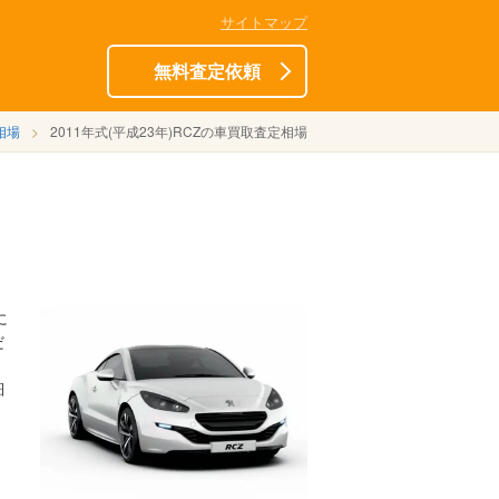
サイトマップ
無料査定依頼
相場
2011年式(平成23年)RCZの車買取査定相場
に
だ
細