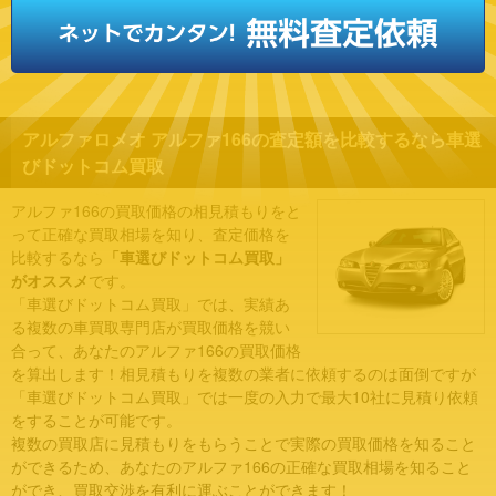
アルファロメオ アルファ166の査定額を比較するなら車選
びドットコム買取
アルファ166の買取価格の相見積もりをと
って正確な買取相場を知り、査定価格を
比較するなら
「車選びドットコム買取」
がオススメ
です。
「車選びドットコム買取」では、実績あ
る複数の車買取専門店が買取価格を競い
合って、あなたのアルファ166の買取価格
を算出します！相見積もりを複数の業者に依頼するのは面倒ですが
「車選びドットコム買取」では一度の入力で最大10社に見積り依頼
をすることが可能です。
複数の買取店に見積もりをもらうことで実際の買取価格を知ること
ができるため、あなたのアルファ166の正確な買取相場を知ること
ができ、買取交渉を有利に運ぶことができます！