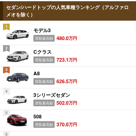
セダン/ハードトップの人気車種ランキング（アルファロ
メオを除く）
モデル3
480.0
万円
買取最高額
Cクラス
723.1
万円
買取最高額
A8
626.5
万円
買取最高額
3シリーズセダン
502.0
万円
買取最高額
508
370.0
万円
買取最高額