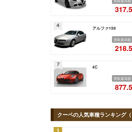
買取最高額
317.
アルファ159
買取最高額
218.
4C
買取最高額
877.
クーペの人気車種ランキング（