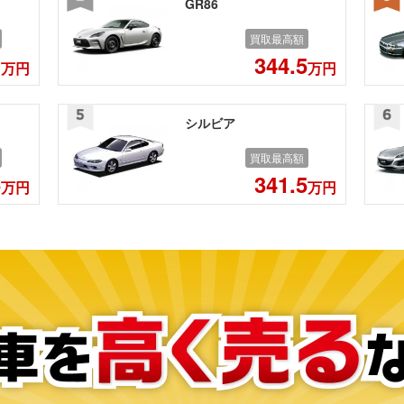
GR86
買取最高額
1
344.5
万円
万円
シルビア
買取最高額
5
341.5
万円
万円