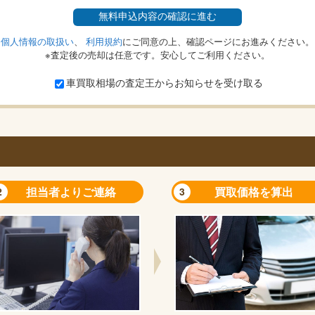
無料
申込内容の確認に進む
個人情報の取扱い
、
利用規約
にご同意の上、確認ページにお進みください。
※査定後の売却は任意です。安心してご利用ください。
車買取相場の査定王からお知らせを受け取る
担当者よりご連絡
買取価格を算出
2
3