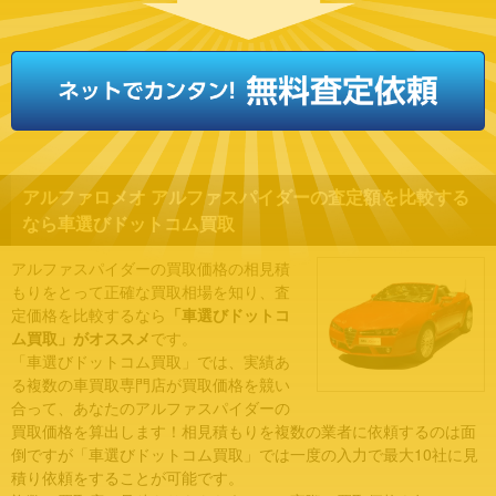
アルファロメオ アルファスパイダーの査定額を比較する
なら車選びドットコム買取
アルファスパイダーの買取価格の相見積
もりをとって正確な買取相場を知り、査
定価格を比較するなら
「車選びドットコ
ム買取」がオススメ
です。
「車選びドットコム買取」では、実績あ
る複数の車買取専門店が買取価格を競い
合って、あなたのアルファスパイダーの
買取価格を算出します！相見積もりを複数の業者に依頼するのは面
倒ですが「車選びドットコム買取」では一度の入力で最大10社に見
積り依頼をすることが可能です。