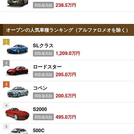
238.5
万円
買取最高額
オープンの人気車種ランキング（アルファロメオを除く）
SLクラス
1,209.0
万円
買取最高額
ロードスター
295.0
万円
買取最高額
コペン
200.5
万円
買取最高額
S2000
495.0
万円
買取最高額
500C