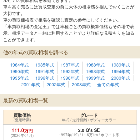
ルビアの買取相場を確認できます。
車を高く売るには買取査定の前に大体の相場感を掴んでおくことが
大切です。
車の買取価格表で相場を確認し査定の参考にしてください。
「車買取相場の査定王」では車種ごとの買取概算価格もその場で表
示、相場データと一緒に利用することでより詳細な見積もりを知る
ことができます。
他の年式の買取相場を調べる
1984年式
1985年式
1987年式
1988年式
1989年式
1990年式
1991年式
1992年式
1993年式
1994年式
1995年式
1996年式
1998年式
1999年式
2000年式
2001年式
2002年式
2003年式
全ての年式
最新の買取相場一覧
買取価格
グレード
(査定時期)
年式 / 走行距離 / ボディーカラー
111.0
2.0 Q’s SE
万円
1997年(H9) / 11.6万km / ホワイト系
(2026年04月)