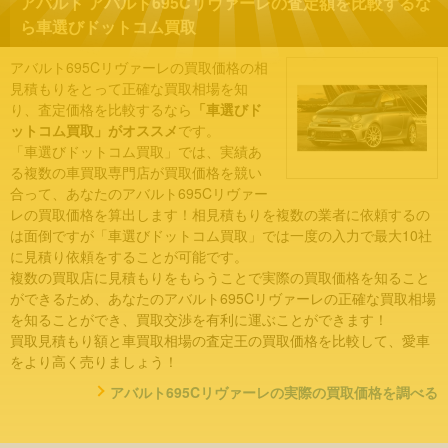
アバルト アバルト695Cリヴァーレの査定額を比較するな
ら車選びドットコム買取
アバルト695Cリヴァーレの買取価格の相
見積もりをとって正確な買取相場を知
り、査定価格を比較するなら
「車選びド
ットコム買取」がオススメ
です。
「車選びドットコム買取」では、実績あ
る複数の車買取専門店が買取価格を競い
合って、あなたのアバルト695Cリヴァー
レの買取価格を算出します！相見積もりを複数の業者に依頼するの
は面倒ですが「車選びドットコム買取」では一度の入力で最大10社
に見積り依頼をすることが可能です。
複数の買取店に見積もりをもらうことで実際の買取価格を知ること
ができるため、あなたのアバルト695Cリヴァーレの正確な買取相場
を知ることができ、買取交渉を有利に運ぶことができます！
買取見積もり額と車買取相場の査定王の買取価格を比較して、愛車
をより高く売りましょう！
アバルト695Cリヴァーレの実際の買取価格を調べる