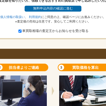
査定額を知りたい方、信頼できるおすすめの買取店で申し込みしたい方
無料
申込内容の確認に進む
個人情報の取扱い
、
利用規約
にご同意の上、確認ページにお進みください。
※査定後の売却は任意です。安心してご利用ください。
車買取相場の査定王からお知らせを受け取る
担当者よりご連絡
買取価格を算出
2
3