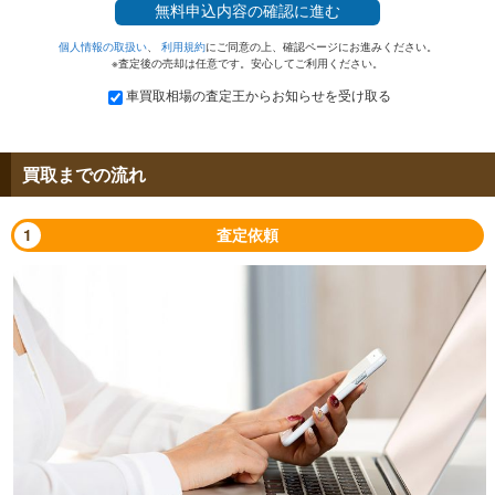
無料
申込内容の確認に進む
個人情報の取扱い
、
利用規約
にご同意の上、確認ページにお進みください。
※査定後の売却は任意です。安心してご利用ください。
車買取相場の査定王からお知らせを受け取る
買取までの流れ
1
査定依頼