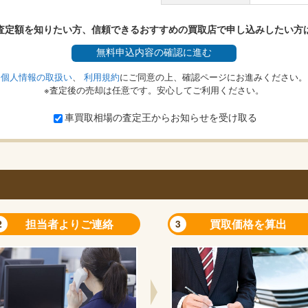
査定額を知りたい方、信頼できるおすすめの買取店で申し込みしたい方
無料
申込内容の確認に進む
個人情報の取扱い
、
利用規約
にご同意の上、確認ページにお進みください。
※査定後の売却は任意です。安心してご利用ください。
車買取相場の査定王からお知らせを受け取る
担当者よりご連絡
買取価格を算出
2
3