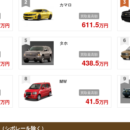
カマロ
買取最高額
0
611.5
万円
万円
タホ
買取最高額
0
438.5
万円
万円
MW
買取最高額
0
41.5
万円
万円
（シボレーを除く）